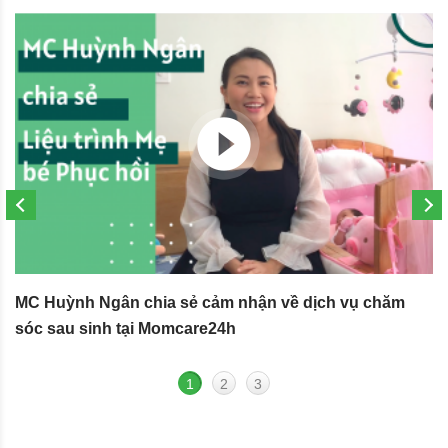
MC Huỳnh Ngân chia sẻ cảm nhận về dịch vụ chăm
S
sóc sau sinh tại Momcare24h
N
1
2
3