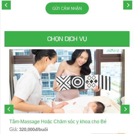
GỬI CẢM NHẬN
CHỌN DỊCH VỤ
Tắm-Massage Hoặc Chăm sóc y khoa cho Bé
Giá:
320,000đ/buổi