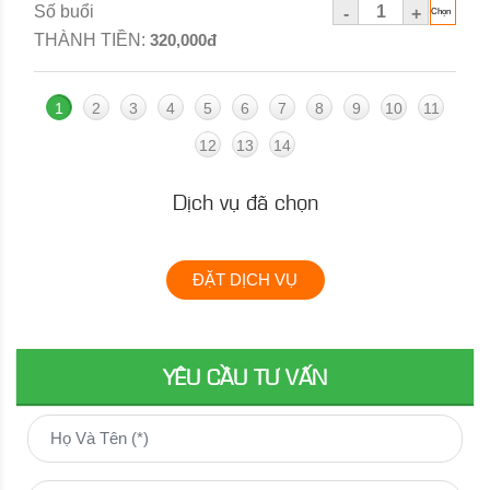
Số buổi
-
+
THÀNH TIỀN:
320,000đ
1
2
3
4
5
6
7
8
9
10
11
12
13
14
Dịch vụ đã chọn
ĐẶT DỊCH VỤ
YÊU CẦU TƯ VẤN