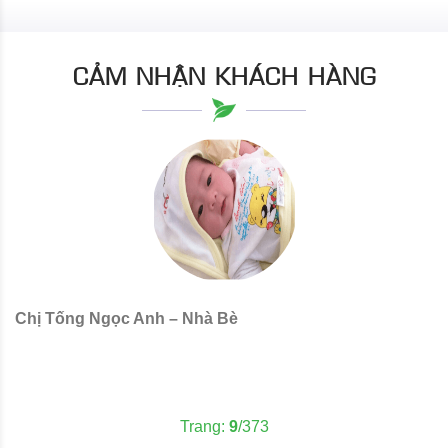
CẢM NHẬN KHÁCH HÀNG
Chị Tống Ngọc Anh – Nhà Bè
C
Trang:
9
/373