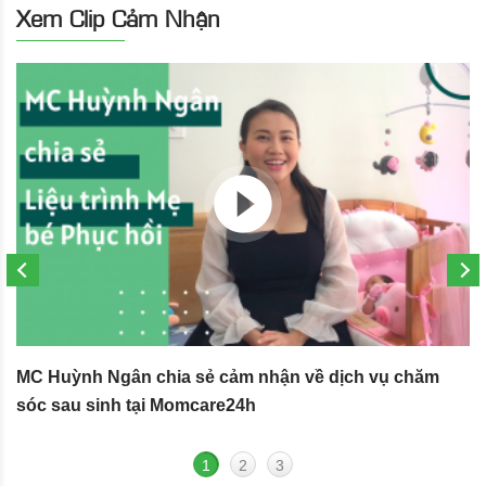
Xem Clip Cảm Nhận
MC Huỳnh Ngân chia sẻ cảm nhận về dịch vụ chăm
S
sóc sau sinh tại Momcare24h
N
1
2
3