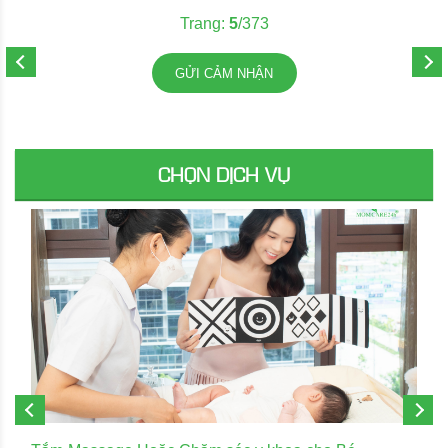
Trang:
5
/373
GỬI CẢM NHẬN
CHỌN DỊCH VỤ