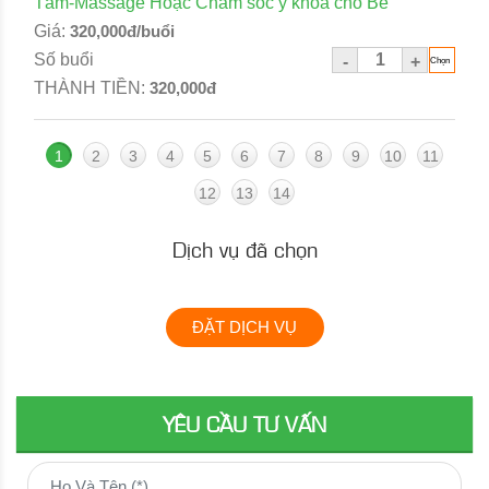
Tắm-Massage Hoặc Chăm sóc y khoa cho Bé
Giá:
320,000đ/buổi
Số buổi
-
+
THÀNH TIỀN:
320,000đ
1
2
3
4
5
6
7
8
9
10
11
12
13
14
Dịch vụ đã chọn
ĐẶT DỊCH VỤ
YÊU CẦU TƯ VẤN