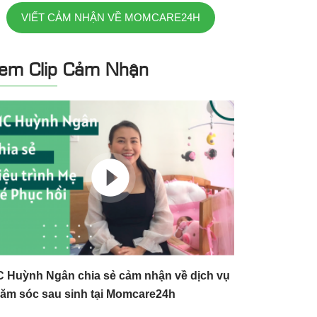
VIẾT CẢM NHẬN VỀ MOMCARE24H
em Clip Cảm Nhận
 Huỳnh Ngân chia sẻ cảm nhận về dịch vụ
ăm sóc sau sinh tại Momcare24h