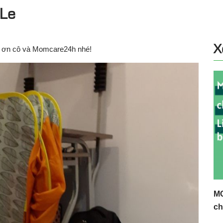
 Le
X
 ơn cô và Momcare24h nhé!
MC
ch