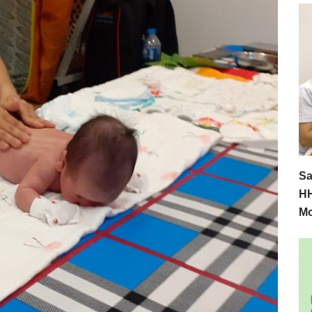
Sa
HH
M