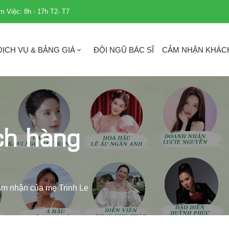
m Việc: 8h - 17h T2- T7
DỊCH VỤ & BẢNG GIÁ
ĐỘI NGŨ BÁC SĨ
CẢM NHẬN KHÁC
ch hàng
m nhận của mẹ Trinh Le