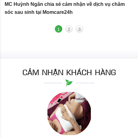
MC Huỳnh Ngân chia sẻ cảm nhận về dịch vụ chăm
S
sóc sau sinh tại Momcare24h
N
1
2
3
CẢM NHẬN KHÁCH HÀNG