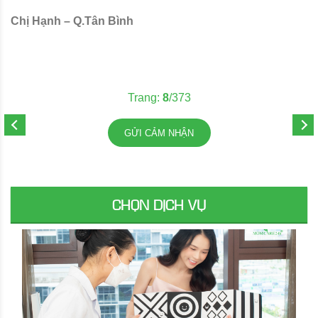
Chị Hạnh – Q.Tân Bình
C
Trang:
8
/373
GỬI CẢM NHẬN
CHỌN DỊCH VỤ