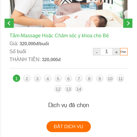
Tắm-Massage Hoặc Chăm sóc y khoa cho Bé
Giá:
320,000đ/buổi
Số buổi
-
+
THÀNH TIỀN:
320,000đ
1
2
3
4
5
6
7
8
9
10
11
12
13
14
Dịch vụ đã chọn
ĐẶT DỊCH VỤ