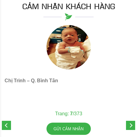
CẢM NHẬN KHÁCH HÀNG
Chị Trinh – Q. Bình Tân
C
Trang:
7
/373
GỬI CẢM NHẬN