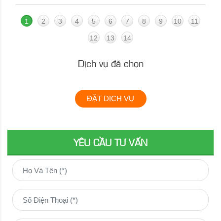
1
2
3
4
5
6
7
8
9
10
11
12
13
14
Dịch vụ đã chọn
ĐẶT DỊCH VỤ
YÊU CẦU TƯ VẤN