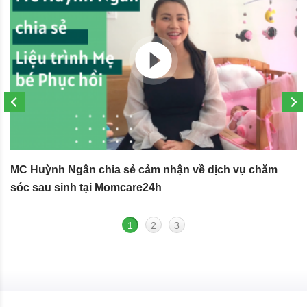
MC Huỳnh Ngân chia sẻ cảm nhận về dịch vụ chăm
S
sóc sau sinh tại Momcare24h
N
1
2
3