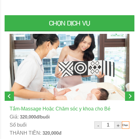
CHỌN DỊCH VỤ
Tắm-Massage Hoặc Chăm sóc y khoa cho Bé
Giá:
320,000đ/buổi
Số buổi
-
+
THÀNH TIỀN:
320,000đ