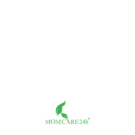
Đo tim thai tại nhà
Giá:
500,000đ/buổi
Số buổi
-
+
THÀNH TIỀN:
500,000đ