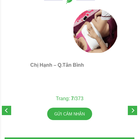
Chị Hạnh – Q.Tân Bình
C
Trang:
8
/373
GỬI CẢM NHẬN