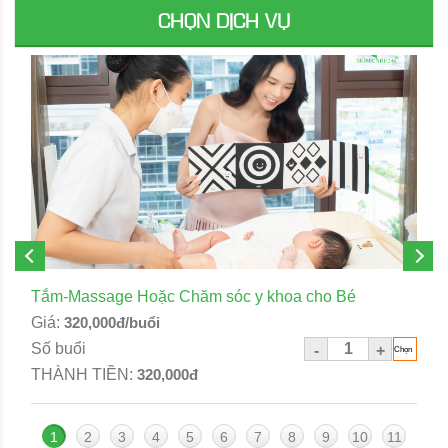
CHỌN DỊCH VỤ
Tắm-Massage Hoặc Chăm sóc y khoa cho Bé
Giá:
320,000đ/buổi
Số buổi
-
+
THÀNH TIỀN:
320,000đ
1
2
3
4
5
6
7
8
9
10
11