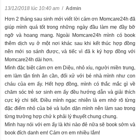
13/12/2018 lúc 10:40 am
/
Admin
Hơn 2 tháng sau sinh mới viết lời cám ơn Momcare24h đã
giúp mình quá tốt trong những ngày đầu làm mẹ đầy bỡ
ngỡ và hoang mang. Ngoài Momcare24h mình có book
thêm dịch vụ ở một nơi khác sau khi kết thúc hợp đồng
nên mới so sánh được, và tiếc vì đã k ký hợp đồng với
Momcare24h dài hơn.
Mình đặc biệt cám ơn em Diệu, nhỏ xíu, người miền trung,
em làm tận tình ân cần, đối xử với bé nhà mình như con
cháu của em ấy. Hết hợp đồng, mình có thắc mắc gì về
chăm sóc trẻ sơ sinh em ấy đều hướng dẫn và giải thích
cực kỳ chi tiết. Điều mình ngạc nhiên là em nhớ rõ từng
đặc điểm nhỏ của bé và luôn dặn mình nên làm sao trong
từng trường hợp chứ k phải lý thuyết chung chung.
Mình hay nói với em ấy là khi nào đẻ nữa sẽ book sớm và
book đích danh em! Cám ơn em nhiều lắm!