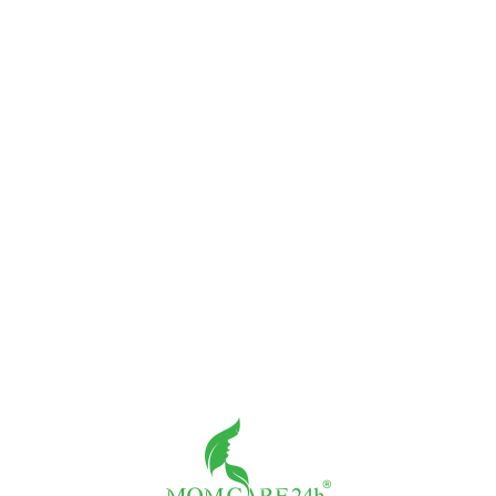
Share:
Ho
do
XEM THÊM CẢM NHẬN