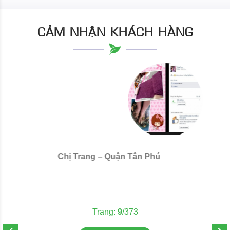
CẢM NHẬN KHÁCH HÀNG
Chị Trang – Quận Tân Phú
C
Trang:
10
/373