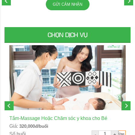
GỬI CẢM NHẬN
CHỌN DỊCH VỤ
Tắm-Massage Hoặc Chăm sóc y khoa cho Bé
Giá:
320,000đ/buổi
Số buổi
-
+