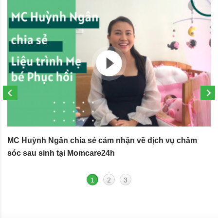
MC Huỳnh Ngân chia sẻ cảm nhận về dịch vụ chăm
S
sóc sau sinh tại Momcare24h
N
1
2
3