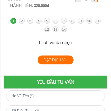
THÀNH TIỀN:
320,000đ
1
2
3
4
5
6
7
8
9
10
11
12
13
14
Dịch vụ đã chọn
ĐẶT DỊCH VỤ
YÊU CẦU TƯ VẤN