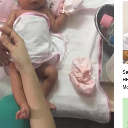
Sa
HH
M