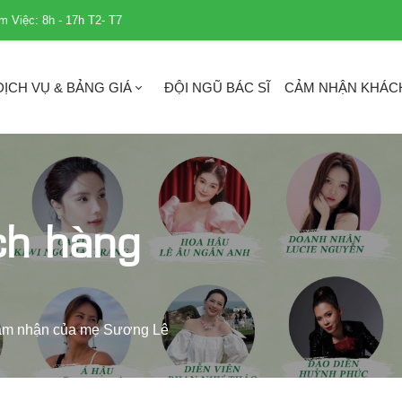
m Việc: 8h - 17h T2- T7
DỊCH VỤ & BẢNG GIÁ
ĐỘI NGŨ BÁC SĨ
CẢM NHẬN KHÁC
ch hàng
m nhận của mẹ Sương Lê