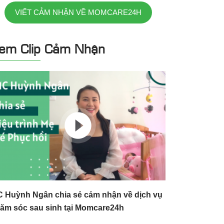
VIẾT CẢM NHẬN VỀ MOMCARE24H
em Clip Cảm Nhận
 Huỳnh Ngân chia sẻ cảm nhận về dịch vụ
ăm sóc sau sinh tại Momcare24h