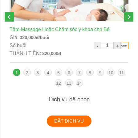
Tắm-Massage Hoặc Chăm sóc y khoa cho Bé
Giá:
320,000đ/buổi
Số buổi
-
+
THÀNH TIỀN:
320,000đ
1
2
3
4
5
6
7
8
9
10
11
12
13
14
Dịch vụ đã chọn
ĐẶT DỊCH VỤ