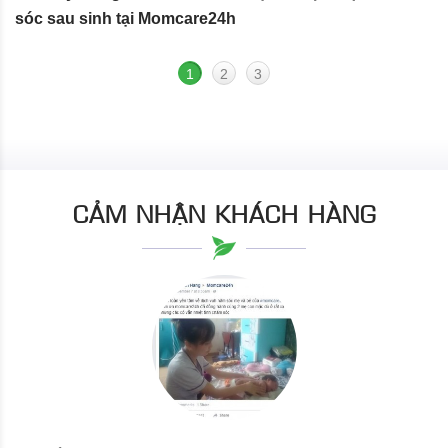
sóc sau sinh tại Momcare24h
N
1
2
3
CẢM NHẬN KHÁCH HÀNG