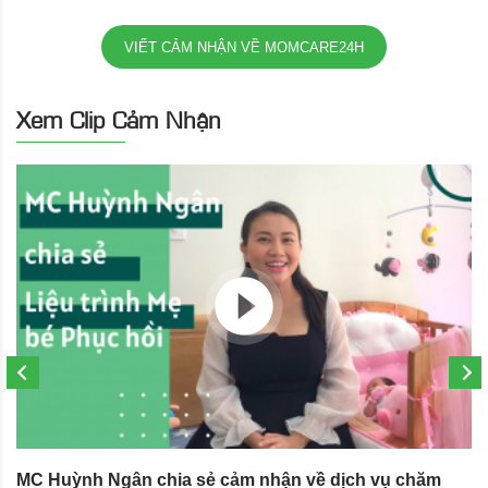
VIẾT CẢM NHẬN VỀ MOMCARE24H
Xem Clip Cảm Nhận
MC Huỳnh Ngân chia sẻ cảm nhận về dịch vụ chăm
S