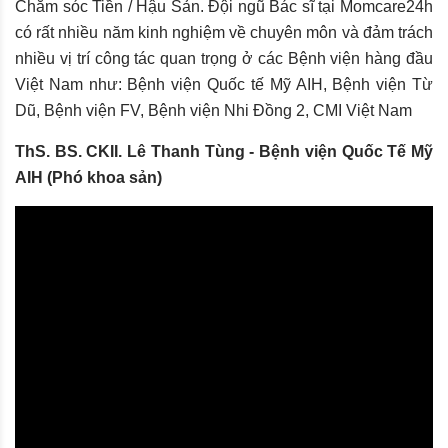
Chăm sóc Tiền / Hậu Sản. Đội ngũ Bác sĩ tại Momcare24h
có rất nhiều năm kinh nghiệm về chuyên môn và đảm trách
nhiều vị trí công tác quan trọng ở các Bệnh viện hàng đầu
Việt Nam như: Bệnh viện Quốc tế Mỹ AIH, Bệnh viện Từ
Dũ, Bệnh viện FV, Bệnh viện Nhi Đồng 2, CMI Việt Nam
ThS. BS. CKII. Lê Thanh Tùng - Bệnh viện Quốc Tế Mỹ
AIH (Phó khoa sản)