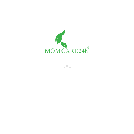
Đo tim thai tại nhà
Giá:
500,000đ/buổi
Số buổi
-
+
THÀNH TIỀN:
500,000đ