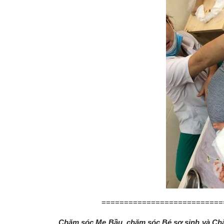
===========================
Chăm sóc Mẹ Bầu, chăm sóc Bé sơ sinh và Ch