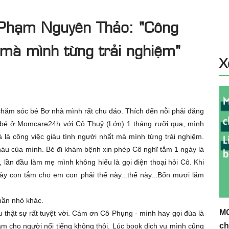
Phạm Nguyên Thảo: "Công
t mà mình từng trải nghiệm"
X
chăm sóc bé Bơ nhà mình rất chu đáo. Thích đến nỗi phải đăng
tắm bé ở Momcare24h với Cô Thuỷ (Lớn) 1 tháng rưỡi qua, mình
 là công việc giàu tình người nhất mà mình từng trải nghiệm.
u của mình. Bé đi khám bệnh xin phép Cô nghĩ tắm 1 ngày là
, lần đầu làm mẹ mình không hiểu là gọi điện thoại hỏi Cô. Khi
 này con tắm cho em con phải thế này...thế này...Bốn mươi lăm
hần nhỏ khác.
MC
u thật sự rất tuyệt vời. Cám ơn Cô Phụng - mình hay gọi đùa là
ch
m cho người nổi tiếng không thôi. Lúc book dịch vụ mình cũng