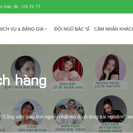
m Việc: 8h - 17h T2- T7
DỊCH VỤ & BẢNG GIÁ
ĐỘI NGŨ BÁC SĨ
CẢM NHẬN KHÁC
ch hàng
ông việc giàu tình người nhất mà mình từng trải nghiệm\" xe