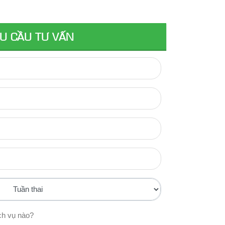
U CẦU TƯ VẤN
ch vụ nào?