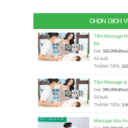
CHỌN DỊCH 
Tắm-Massage Ho
Bé
Giá:
320,000đ/buổ
Số buổi
THÀNH TIỀN:
32
Tắm-Massage & 
Giá:
390,000đ/buổ
Số buổi
THÀNH TIỀN:
3,9
Massage bầu An