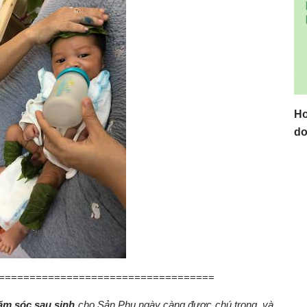
Ho
do
===================================
ăm sóc sau sinh
cho Sản Phụ ngày càng được chú trọng, và