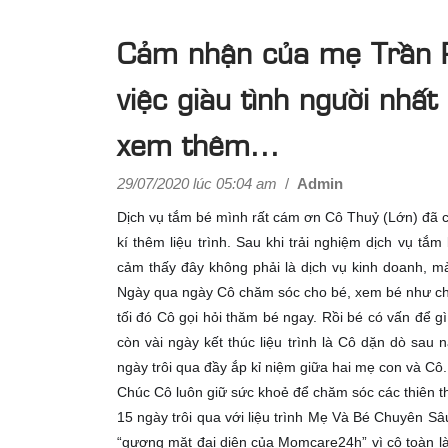
Cảm nhận của mẹ Trần 
việc giàu tình người nhấ
xem thêm...
29/07/2020 lúc 05:04 am
/
Admin
Dịch vụ tắm bé mình rất cám ơn Cô Thuỷ (Lớn) đã 
kí thêm liệu trình. Sau khi trải nghiệm dịch vụ 
cảm thấy đây không phải là dịch vụ kinh doanh, mà
Ngày qua ngày Cô chăm sóc cho bé, xem bé như chá
tối đó Cô gọi hỏi thăm bé ngay. Rồi bé có vấn để gì
còn vài ngày kết thúc liệu trình là Cô dặn dò sau
ngày trôi qua đầy ắp kỉ niệm giữa hai mẹ con và Cô.
Chúc Cô luôn giữ sức khoẻ để chăm sóc các thiên t
15 ngày trôi qua với liệu trình Mẹ Và Bé Chuyên Sâ
“gương mặt đại diện của Momcare24h” vì cô toàn là