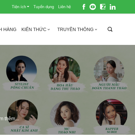
Tiện ích
Tuyển dụng
Liên hệ
H HÀNG
KIẾN THỨC
TRUYỀN THÔNG
m thêm...