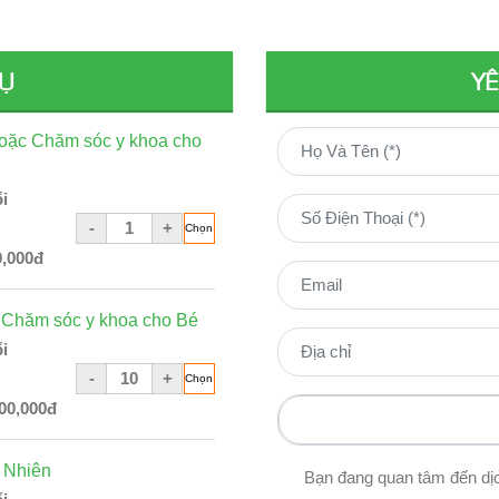
VỤ
YÊ
ặc Chăm sóc y khoa cho
i
-
+
0,000đ
Chăm sóc y khoa cho Bé
i
-
+
00,000đ
 Nhiên
Bạn đang quan tâm đến dị