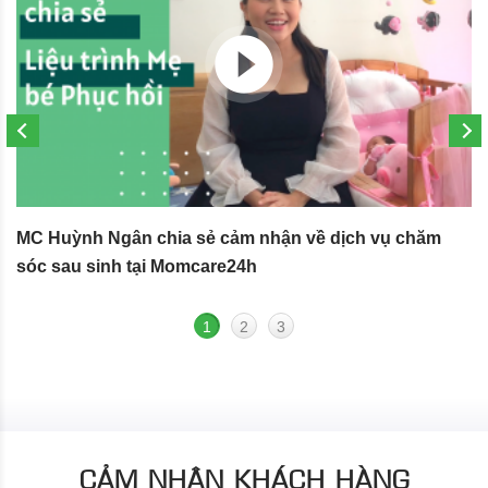
MC Huỳnh Ngân chia sẻ cảm nhận về dịch vụ chăm
S
sóc sau sinh tại Momcare24h
N
1
2
3
CẢM NHẬN KHÁCH HÀNG