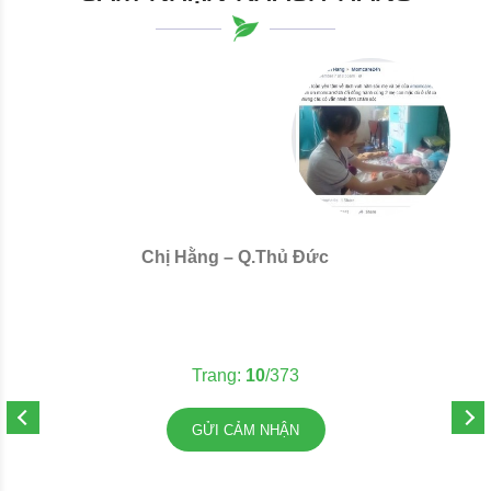
Chị Hằng – Q.Thủ Đức
C
Trang:
11
/373
GỬI CẢM NHẬN