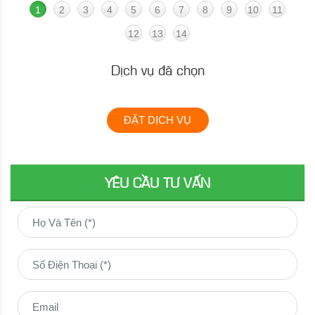
1
2
3
4
5
6
7
8
9
10
11
12
13
14
Dịch vụ đã chọn
ĐẶT DỊCH VỤ
YÊU CẦU TƯ VẤN