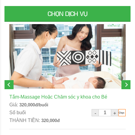
CHỌN DỊCH VỤ
Tắm-Massage Hoặc Chăm sóc y khoa cho Bé
Giá:
320,000đ/buổi
Số buổi
-
+
THÀNH TIỀN:
320,000đ