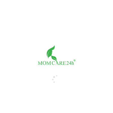
Tư vấn với Tiến sỹ Trần Thị Sáng
Giá:
1,300,000đ/buổi
Số buổi
-
+
THÀNH TIỀN:
1,300,000đ