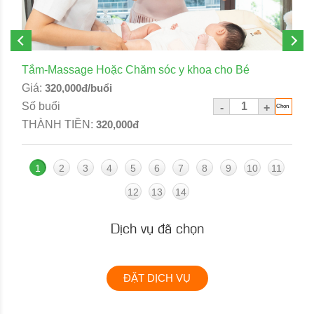
Tắm-Massage Hoặc Chăm sóc y khoa cho Bé
Giá:
320,000đ/buổi
Số buổi
-
+
THÀNH TIỀN:
320,000đ
1
2
3
4
5
6
7
8
9
10
11
12
13
14
Dịch vụ đã chọn
ĐẶT DỊCH VỤ