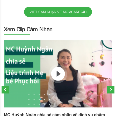
VIẾT CẢM NHẬN VỀ MOMCARE24H
Xem Clip Cảm Nhận
MC Huỳnh Ngân chia sẻ cảm nhận về dịch vụ chăm
S