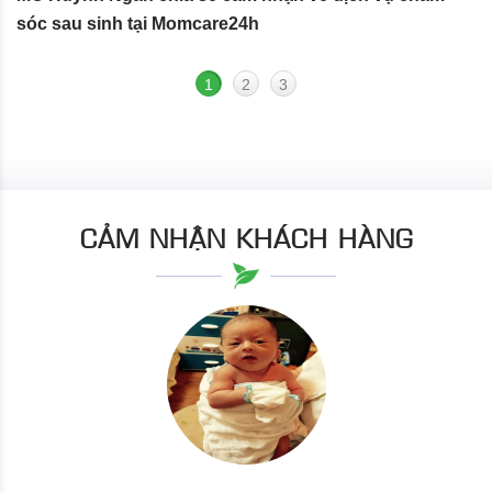
sóc sau sinh tại Momcare24h
N
1
2
3
CẢM NHẬN KHÁCH HÀNG