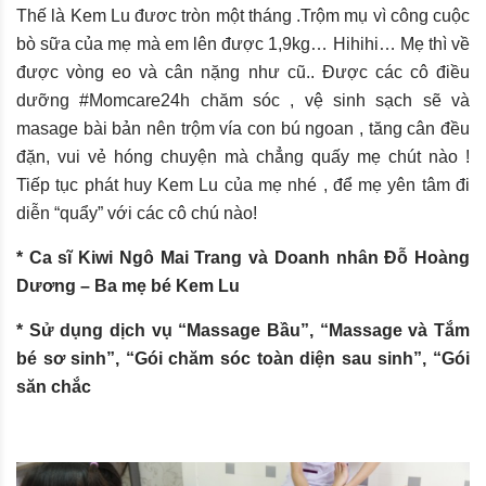
Thế là Kem Lu đươc tròn một tháng .Trộm mụ vì công cuộc
bò sữa của mẹ mà em lên được 1,9kg… Hihihi… Mẹ thì về
được vòng eo và cân nặng như cũ.. Được các cô điều
dưỡng
‪#‎Momcare24h‬
chăm sóc , vệ sinh sạch sẽ và
masage bài bản nên trộm vía con bú ngoan , tăng cân đều
đặn, vui vẻ hóng chuyện mà chẳng quấy mẹ chút nào !
Tiếp tục phát huy Kem Lu của mẹ nhé , để mẹ yên tâm đi
diễn “quẩy” với các cô chú nào!
* Ca sĩ Kiwi Ngô Mai Trang và Doanh nhân Đỗ Hoàng
Dương – Ba mẹ bé Kem Lu
* Sử dụng dịch vụ “Massage Bầu”, “Massage và Tắm
bé sơ sinh”, “Gói chăm sóc toàn diện sau sinh”, “Gói
săn chắc