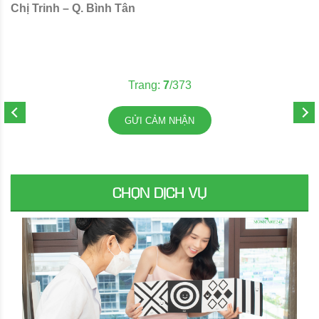
Chị Trinh – Q. Bình Tân
C
Trang:
7
/373
GỬI CẢM NHẬN
CHỌN DỊCH VỤ