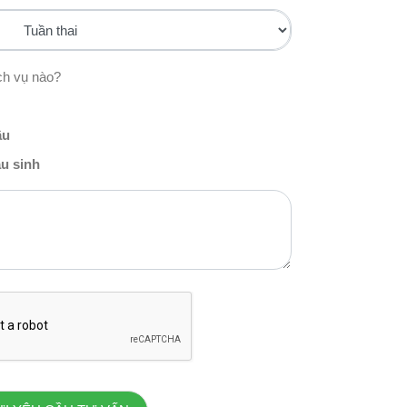
ch vụ nào?
ầu
u sinh