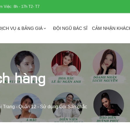
m Việc: 8h - 17h T2- T7
DỊCH VỤ & BẢNG GIÁ
ĐỘI NGŨ BÁC SĨ
CẢM NHẬN KHÁC
ch hàng
ị Trang - Quận 12 - Sử dụng Gói Săn chắc