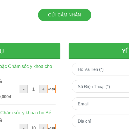
GỬI CẢM NHẬN
VỤ
YÊ
ặc Chăm sóc y khoa cho
i
-
+
0,000đ
Chăm sóc y khoa cho Bé
i
-
+