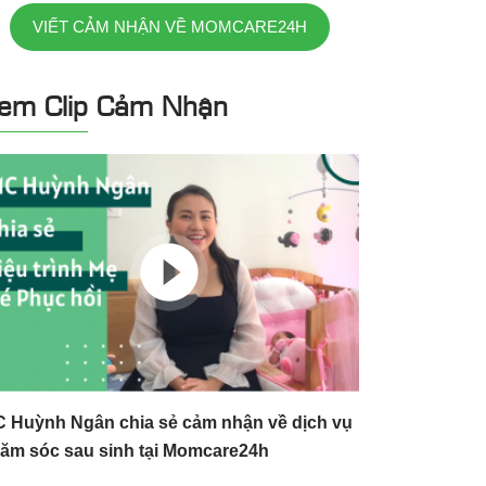
VIẾT CẢM NHẬN VỀ MOMCARE24H
em Clip Cảm Nhận
 Huỳnh Ngân chia sẻ cảm nhận về dịch vụ
ăm sóc sau sinh tại Momcare24h