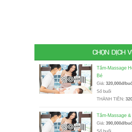
CHỌN DỊCH 
Tắm-Massage Ho
Bé
Giá:
320,000đ/buổ
Số buổi
THÀNH TIỀN:
32
Tắm-Massage & 
Giá:
390,000đ/buổ
Số buổi