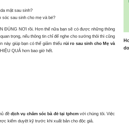
 da mặt sau sinh?
m sóc sau sinh cho mẹ và bé?
ĐẾN ĐÚNG NƠI rồi. Hơn thế nữa bạn sẽ có được những thông
uan trọng, nếu thông tin chỉ để nghe cho sướng thôi thì cũng
Ho
tin này giúp bạn có thể giảm thiểu
rủi ro sau sinh cho Mẹ và
do
HIỆU QUẢ hơn bao giờ hết.
chủ đề
dịch vụ chăm sóc bà đẻ tại tphcm
với chúng tôi. Việc
ược kiểm duyệt kỹ trước khi xuất bản cho độc giả.