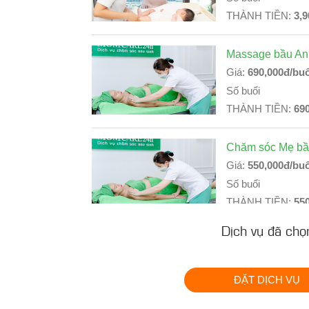
THÀNH TIỀN:
3,9
Massage bầu An
Giá:
690,000đ/buổ
Số buổi
THÀNH TIỀN:
69
Chăm sóc Mẹ bầ
Giá:
550,000đ/buổ
Số buổi
THÀNH TIỀN:
55
Dịch vụ đã chọ
Đo tim thai tại n
Giá:
500,000đ/buổ
Số buổi
ĐẶT DỊCH VỤ
THÀNH TIỀN:
50