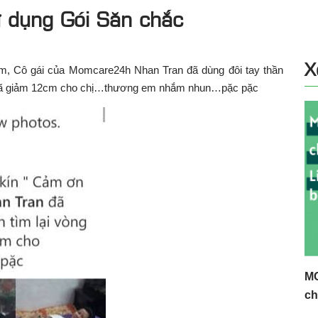
ử dụng Gói Săn chắc
X
 em, Cô gái của Momcare24h
Nhan Tran
đã dùng đôi tay thần
đầu đã giảm 12cm cho chị…thương em nhắm nhun…pặc pặc
MC
ch