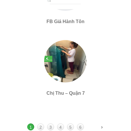
FB Giả Hành Tôn
Chị Thu – Quận 7
›
1
2
3
4
5
6