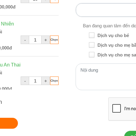
00,000đ
 Nhiên
Bạn đang quan tâm đến dị
i
Dịch vụ cho bé
-
+
Dịch vụ cho mẹ b
0,000đ
Dịch vụ cho mẹ sa
u An Thai
i
-
+
0,000đ
n
hà
i
-
+
0,000đ