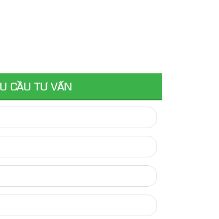
U CẦU TƯ VẤN