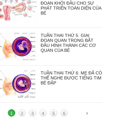
ĐOẠN KHỞI ĐẦU CHO SỰ
PHÁT TRIỂN TOÀN DIỆN CỦA
BÉ
TUẦN THAI THỨ 5: GIAI
ĐOẠN QUAN TRỌNG BẮT
ĐẦU HÌNH THÀNH CÁC CƠ
QUAN CỦA BÉ
TUẦN THAI THỨ 6: MẸ ĐÃ CÓ
THỂ NGHE ĐƯỢC TIẾNG TIM
BÉ ĐẬP
›
1
2
3
4
5
6