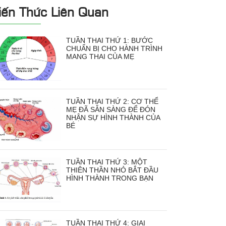
iến Thức Liên Quan
TUẦN THAI THỨ 1: BƯỚC
CHUẨN BỊ CHO HÀNH TRÌNH
MANG THAI CỦA MẸ
TUẦN THAI THỨ 2: CƠ THỂ
MẸ ĐÃ SẴN SÀNG ĐỂ ĐÓN
NHẬN SỰ HÌNH THÀNH CỦA
BÉ
TUẦN THAI THỨ 3: MỘT
THIÊN THẦN NHỎ BẮT ĐẦU
HÌNH THÀNH TRONG BẠN
TUẦN THAI THỨ 4: GIAI