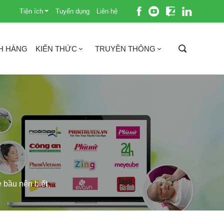
Tiện ích
Tuyển dụng
Liên hệ
H HÀNG
KIẾN THỨC
TRUYỀN THÔNG
 bầu nên biết