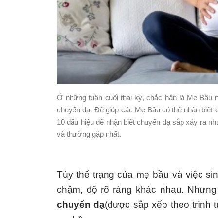
Ở những tuần cuối thai kỳ, chắc hẳn là Mẹ Bầu 
chuyển dạ. Để giúp các Mẹ Bầu có thể nhận biê
10 dấu hiệu để nhận biết chuyển dạ sắp xảy ra như
và thường gặp nhất.
Tùy thể trạng của mẹ bầu và việc si
chậm, độ rõ ràng khác nhau. Nhưng
chuyển dạ
(được sắp xếp theo trình t