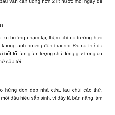
ẹ bầu vẫn cần uống hơn 2 lít nước mỗi ngày để
ân
ó xu hướng chậm lại, thậm chí có trường hợp
và không ảnh hưởng đến thai nhi. Đó có thể do
i tiết tố
làm giảm lượng chất lỏng giữ trong cơ
ở sắp tới.
 hứng dọn dẹp nhà cửa, lau chùi các thứ,
à một dấu hiệu sắp sinh, vì đây là bản năng làm