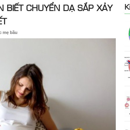
 BIẾT CHUYỂN DẠ SẮP XẢY
K
ẾT
c mẹ bầu