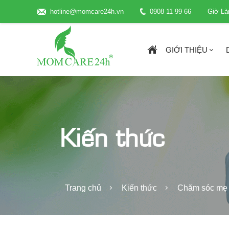
hotline@momcare24h.vn
0908 11 99 66
Giờ Là
GIỚI THIỆU
Kiến thức
Trang chủ
Kiến thức
Chăm sóc mẹ